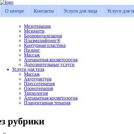
О центре
Контакты
Услуги для лица
Услуги для т
Мезотерапия
Мезонити
Биоревитализация
Плазмолифтинг®
Контурная пластика
Пилинг
Массаж
Аппаратная косметология
Дополнительные услуги
Услуги для тела
Массаж
Акупунктура
Прессотерапия
Озонотерапия
Трихология
Аппаратная косметология
Плацентарная терапия
ез рубрики