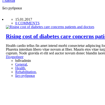
Главная
Без рубрики
15.01.2017
0 COMMENTS
Rising cost of diabetes care concerns pat
Health cardio tellus fin amet intend morbi consectetur adipiscing f
Pharetra interdum libero vitae novum at fiber. Mauris etos vitae tu
cuprum. Node gravida et elit sed auctor novum donec blandin laore
Подробнее
bdlvadmin
General
,
Health
,
Rehabilitation
,
Без рубрики