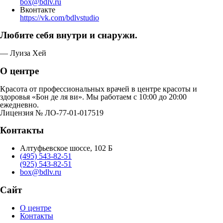
box@bdlv.ru
Вконтакте
https://vk.com/bdlvstudio
Любите себя внутри и снаружи.
— Луиза Хей
О центре
Красота от профессиональных врачей в центре красоты и
здоровья «Бон де ля ви». Мы работаем с 10:00 до 20:00
ежедневно.
Лицензия № ЛО-77-01-017519
Контакты
Алтуфьевское шоссе, 102 Б
(495) 543-82-51
(925) 543-82-51
box@bdlv.ru
Сайт
О центре
Контакты