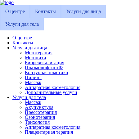
О центре
Контакты
Услуги для лица
Услуги для тела
О центре
Контакты
Услуги для лица
Мезотерапия
Мезонити
Биоревитализация
Плазмолифтинг®
Контурная пластика
Пилинг
Массаж
Аппаратная косметология
Дополнительные услуги
Услуги для тела
Массаж
Акупунктура
Прессотерапия
Озонотерапия
Трихология
Аппаратная косметология
Плацентарная терапия