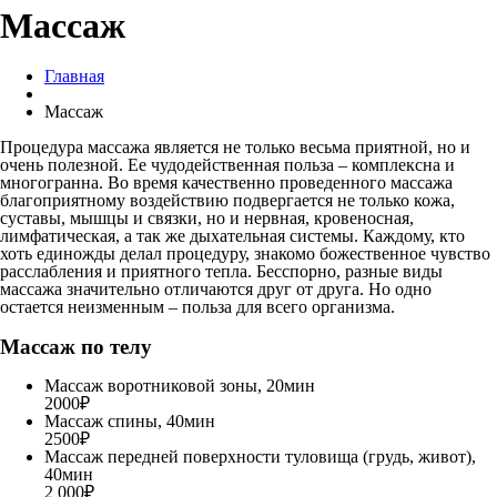
Массаж
Главная
Массаж
Процедура массажа является не только весьма приятной, но и
очень полезной. Ее чудодейственная польза – комплексна и
многогранна. Во время качественно проведенного массажа
благоприятному воздействию подвергается не только кожа,
суставы, мышцы и связки, но и нервная, кровеносная,
лимфатическая, а так же дыхательная системы. Каждому, кто
хоть единожды делал процедуру, знакомо божественное чувство
расслабления и приятного тепла. Бесспорно, разные виды
массажа значительно отличаются друг от друга. Но одно
остается неизменным – польза для всего организма.
Массаж по телу
Массаж воротниковой зоны, 20мин
2000₽
Массаж спины, 40мин
2500₽
Массаж передней поверхности туловища (грудь, живот),
40мин
2 000₽