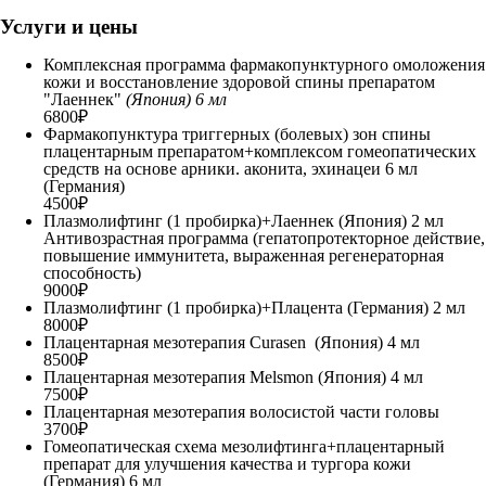
Услуги и цены
Комплексная программа фармакопунктурного омоложения
кожи и восстановление здоровой спины препаратом
"Лаеннек"
(Япония) 6 мл
6800₽
Фармакопунктура триггерных (болевых) зон спины
плацентарным препаратом+комплексом гомеопатических
средств на основе арники. аконита, эхинацеи 6 мл
(Германия)
4500₽
Плазмолифтинг (1 пробирка)+Лаеннек (Япония) 2 мл
Антивозрастная программа (гепатопротекторное действие,
повышение иммунитета, выраженная регенераторная
способность)
9000₽
Плазмолифтинг (1 пробирка)+Плацента (Германия) 2 мл
8000₽
Плацентарная мезотерапия Curasen (Япония) 4 мл
8500₽
Плацентарная мезотерапия Melsmon (Япония) 4 мл
7500₽
Плацентарная мезотерапия волосистой части головы
3700₽
Гомеопатическая схема мезолифтинга+плацентарный
препарат для улучшения качества и тургора кожи
(Германия) 6 мл